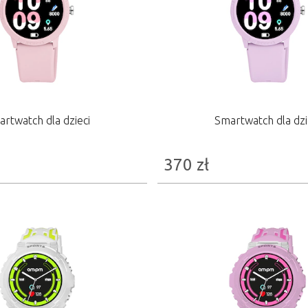
rtwatch dla dzieci
Smartwatch dla dzi
370
zł