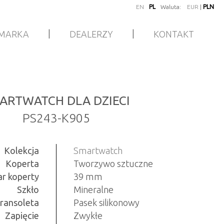
EN
PL
Waluta:
EUR
|
PLN
|
|
MARKA
DEALERZY
KONTAKT
ARTWATCH DLA DZIECI
PS243-K905
Kolekcja
Smartwatch
Koperta
Tworzywo sztuczne
r koperty
39 mm
Szkło
Mineralne
ransoleta
Pasek silikonowy
Zapięcie
Zwykłe