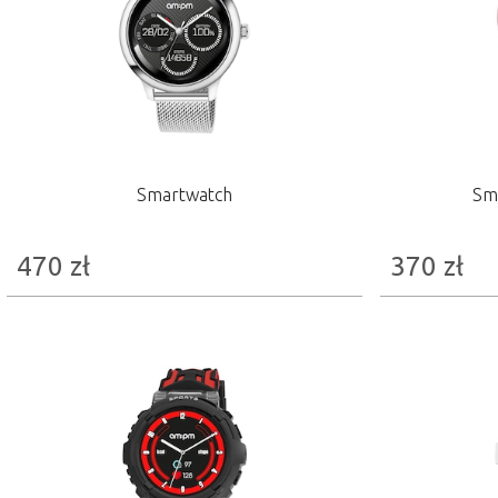
Smartwatch
Sma
470
zł
370
zł