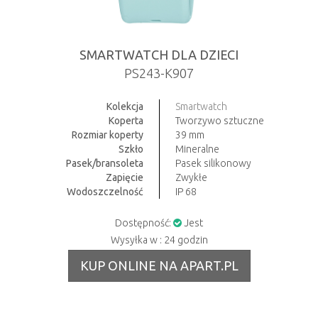
SMARTWATCH DLA DZIECI
PS243-K907
Kolekcja
Smartwatch
Koperta
Tworzywo sztuczne
Rozmiar koperty
39 mm
Szkło
Mineralne
Pasek/bransoleta
Pasek silikonowy
Zapięcie
Zwykłe
Wodoszczelność
IP 68
Dostępność:
Jest
Wysyłka w : 24 godzin
KUP ONLINE NA APART.PL