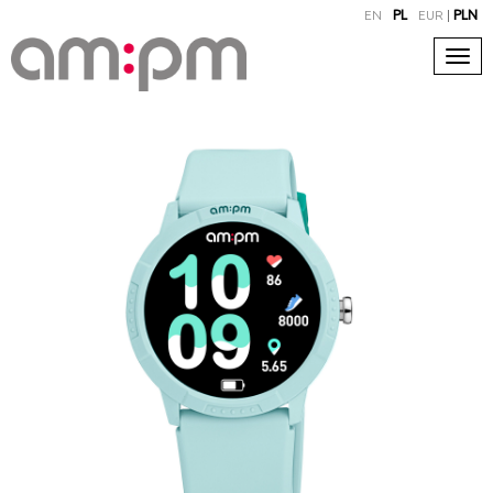
EN
PL
EUR
|
PLN