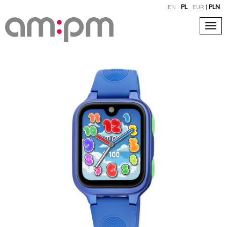
EN
PL
EUR
|
PLN