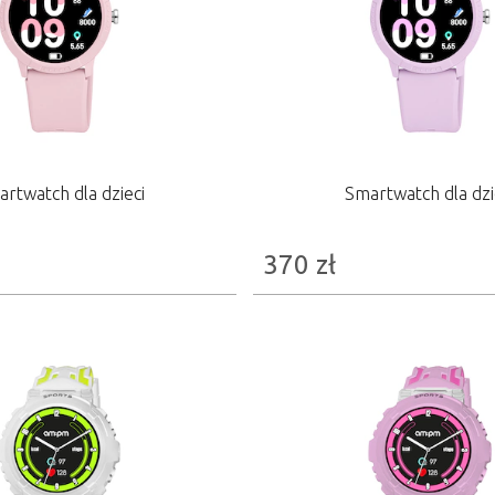
rtwatch dla dzieci
Smartwatch dla dzi
370
zł