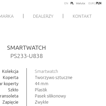
EN
PL
Waluta:
EUR
|
PLN
|
|
MARKA
DEALERZY
KONTAKT
SMARTWATCH
PS233-U838
Kolekcja
Smartwatch
Koperta
Tworzywo sztuczne
r koperty
44 mm
Szkło
Plastik
ransoleta
Pasek silikonowy
Zapięcie
Zwykłe