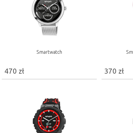
Smartwatch
Sma
470
zł
370
zł