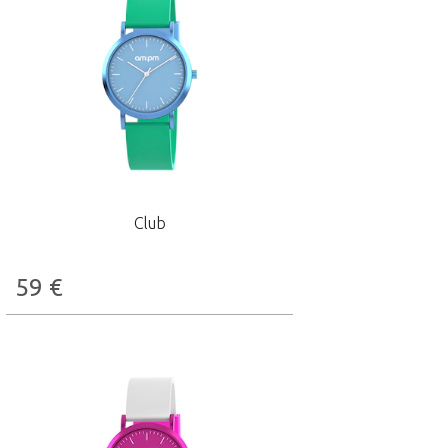
Club
59
€