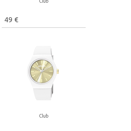
Club
49
€
Club