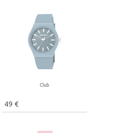
Club
49
€