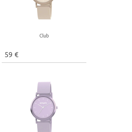
Club
59
€