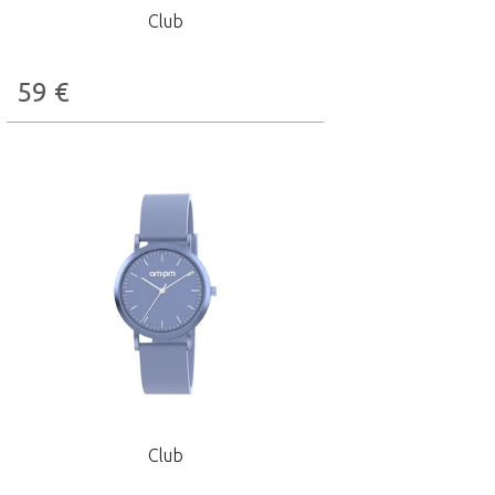
Club
59
€
Club