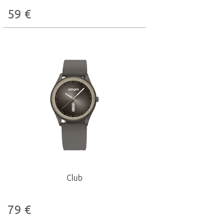
59
€
Club
79
€