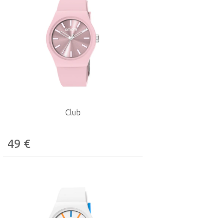
Club
49
€