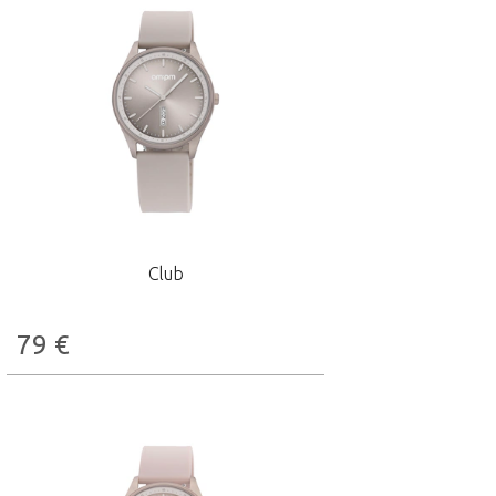
Club
79
€