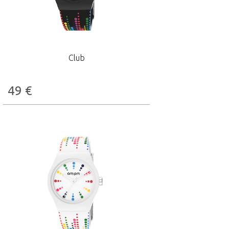
Club
49
€