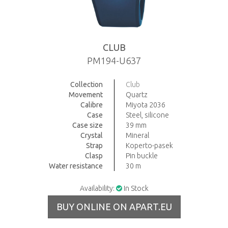
CLUB
PM194-U637
Collection
Club
Movement
Quartz
Calibre
Miyota 2036
Case
Steel, silicone
Case size
39 mm
Crystal
Mineral
Strap
Koperto-pasek
Clasp
Pin buckle
Water resistance
30 m
Availability:
In Stock
BUY ONLINE ON APART.EU