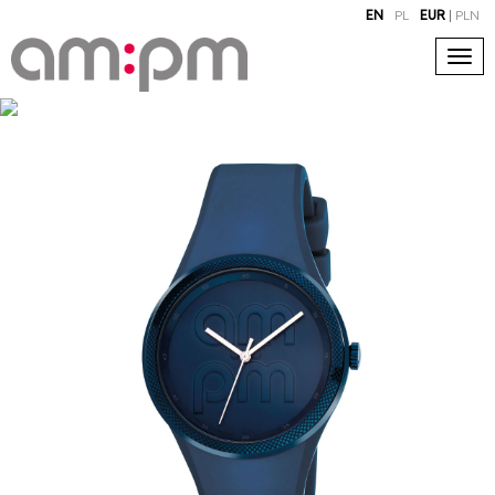
EN
PL
EUR
|
PLN