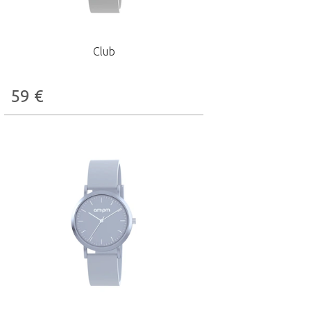
Club
59
€