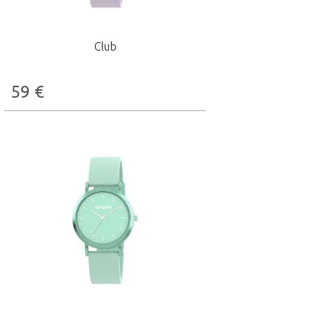
Club
59
€