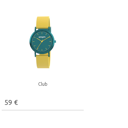
Club
59
€