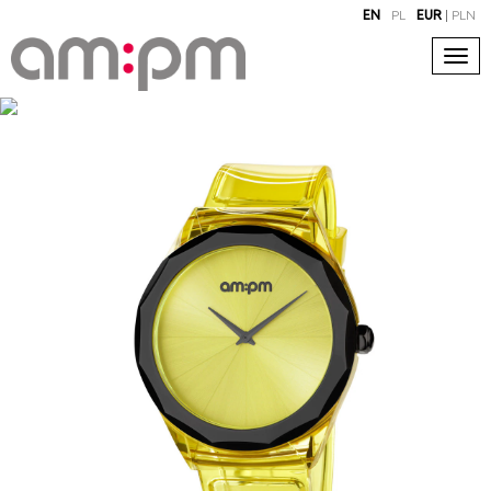
EN
PL
EUR
|
PLN