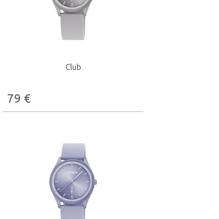
Club
79
€