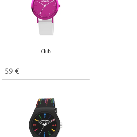
Club
59
€