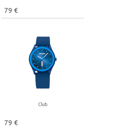
79
€
Club
79
€