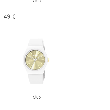
Club
49
€
Club