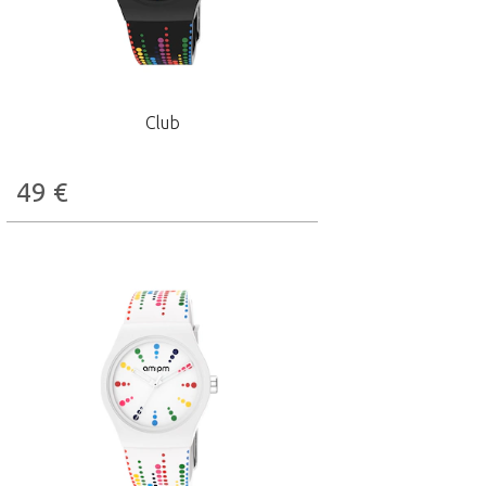
Club
49
€