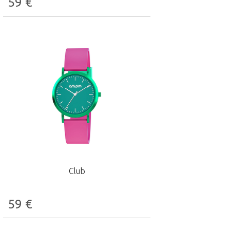
59
€
Club
59
€