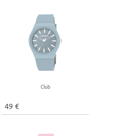
Club
49
€