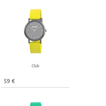
Club
59
€