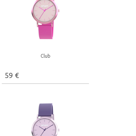
Club
59
€