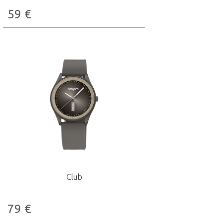
59
€
Club
79
€