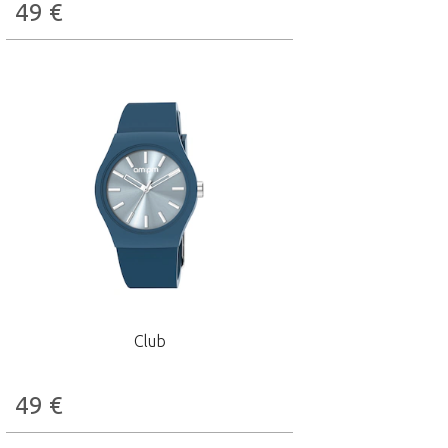
49
€
Club
49
€