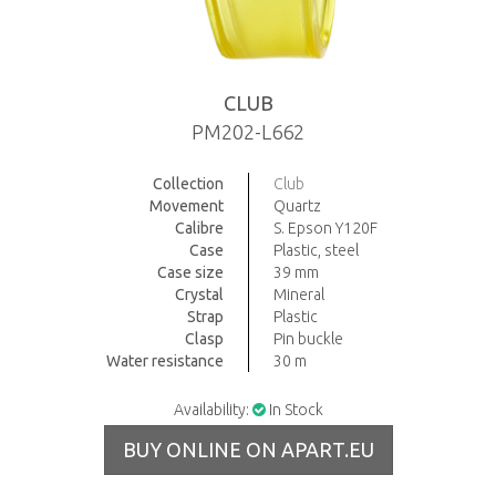
CLUB
PM202-L662
Collection
Club
Movement
Quartz
Calibre
S. Epson Y120F
Case
Plastic, steel
Case size
39 mm
Crystal
Mineral
Strap
Plastic
Clasp
Pin buckle
Water resistance
30 m
Availability:
In Stock
BUY ONLINE ON APART.EU