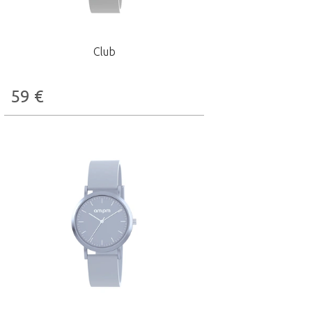
Club
59
€