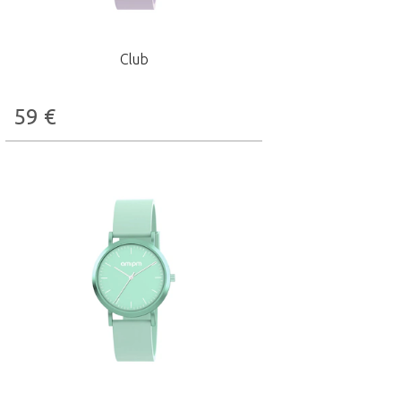
Club
59
€