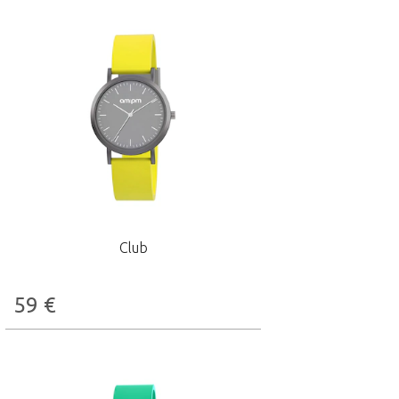
Club
59
€