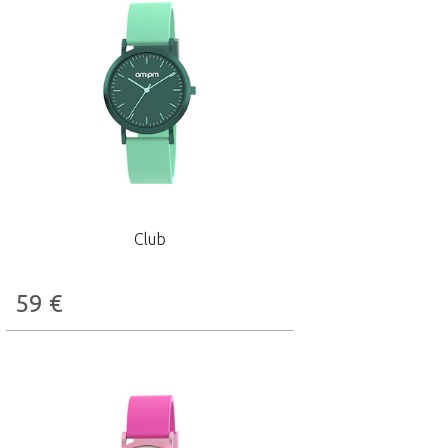
Club
59
€