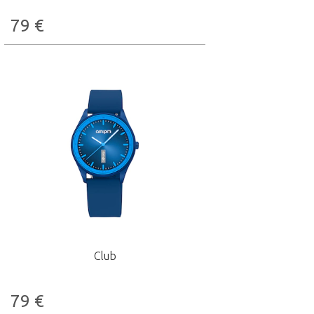
79
€
Club
79
€