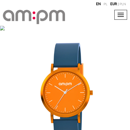
EN
PL
EUR
|
PLN