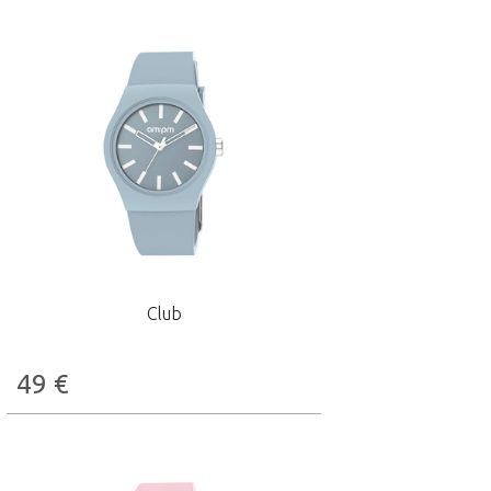
Club
49
€