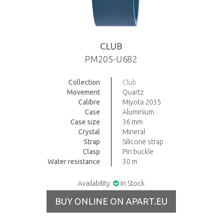
CLUB
PM205-U682
Collection
Club
Movement
Quartz
Calibre
Miyota 2035
Case
Aluminium
Case size
36 mm
Crystal
Mineral
Strap
Silicone strap
Clasp
Pin buckle
Water resistance
30 m
Availability:
In Stock
BUY ONLINE ON APART.EU