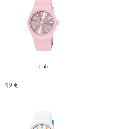
Club
49
€