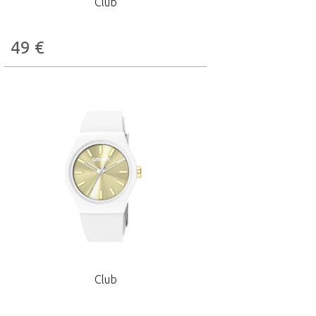
Club
49
€
Club