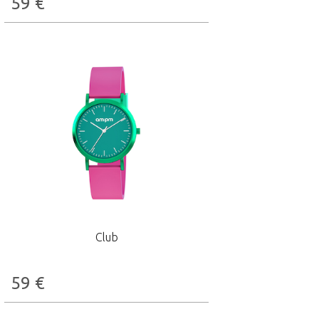
59
€
Club
59
€