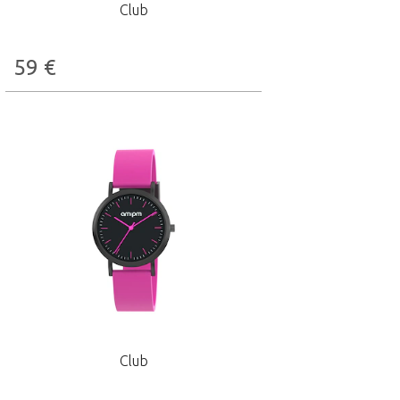
Club
59
€
Club