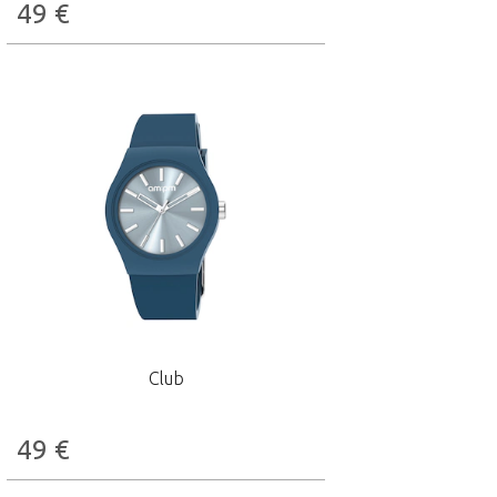
49
€
Club
49
€