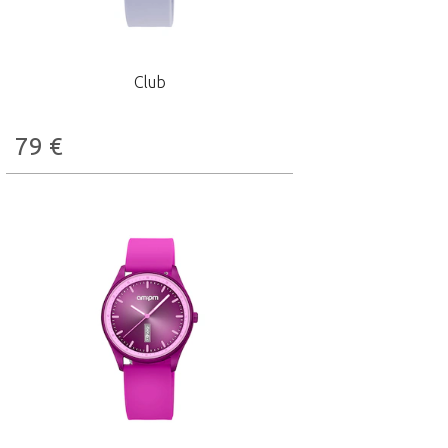
Club
79
€