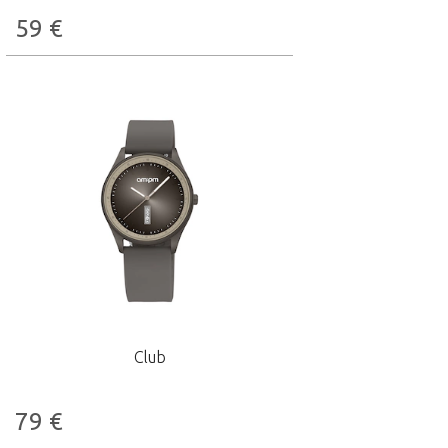
59
€
Club
79
€