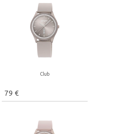
Club
79
€