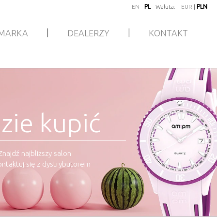
EN
PL
Waluta:
EUR
|
PLN
|
|
MARKA
DEALERZY
KONTAKT
zie kupić
Znajdź najbliższy salon
ontaktuj się z dystrybutorem