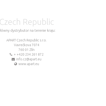
Czech Republic
łówny dystrybutor na terenie kraju:
APART Czech Republic s.r.o.
Vavrečkova 7074
760 01 Zlín
+ +420 234 261 872
info.cz@apart.eu
www.apart.eu