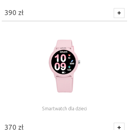
390
zł
Smartwatch dla dzieci
370
zł