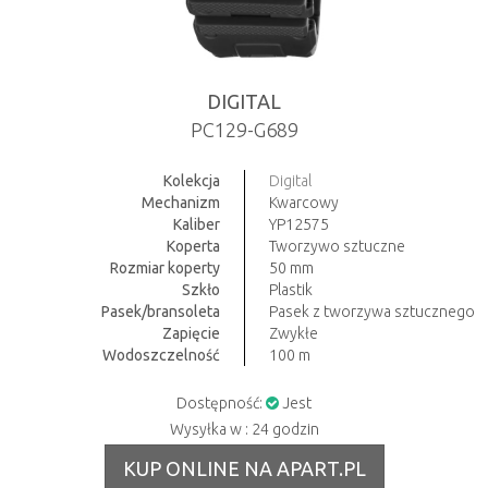
DIGITAL
PC129-G689
Kolekcja
Digital
Mechanizm
Kwarcowy
Kaliber
YP12575
Koperta
Tworzywo sztuczne
Rozmiar koperty
50 mm
Szkło
Plastik
Pasek/bransoleta
Pasek z tworzywa sztucznego
Zapięcie
Zwykłe
Wodoszczelność
100 m
Dostępność:
Jest
Wysyłka w : 24 godzin
KUP ONLINE NA APART.PL