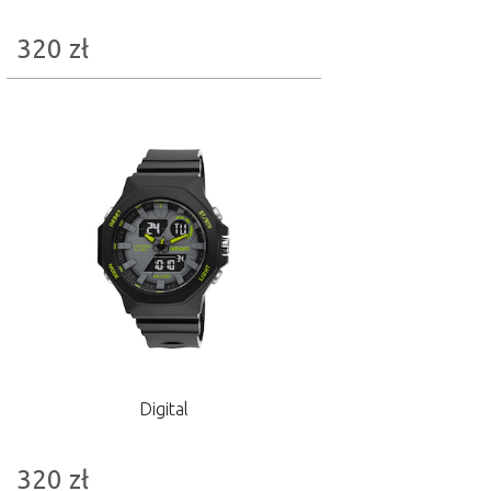
320
zł
Digital
320
zł