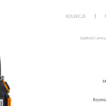
|
KOLEKCJE
Szybkość i prec
M
Rozmia