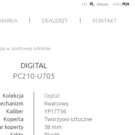
EN
PL
Waluta:
EUR
|
PLN
|
|
MARKA
DEALERZY
KONTAKT
yzja w sportowej odsłonie.
DIGITAL
PC210-U705
Kolekcja
Digital
echanizm
Kwarcowy
Kaliber
YP17736
Koperta
Tworzywo sztuczne
r koperty
38 mm
Szkło
Plastik