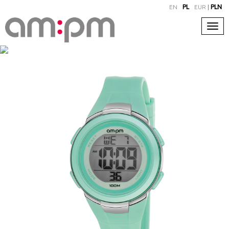
EN
PL
EUR
|
PLN