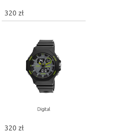
320
zł
Digital
320
zł