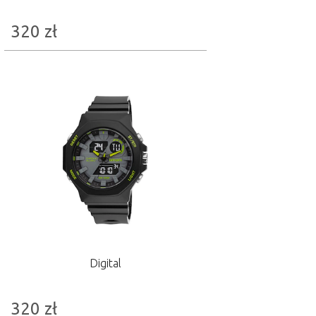
320
zł
Digital
320
zł