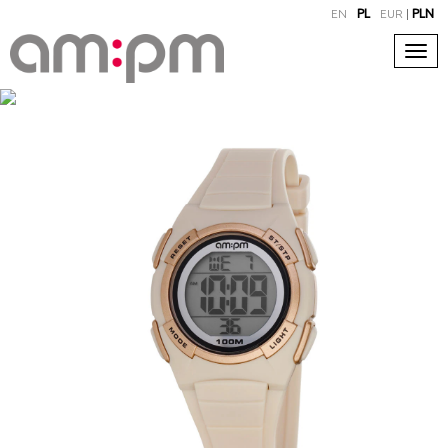
EN
PL
EUR
|
PLN