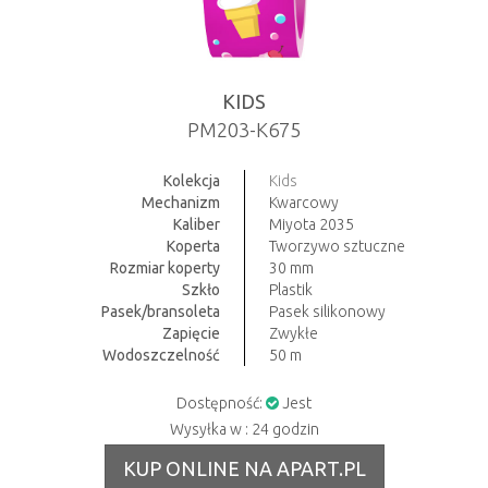
KIDS
PM203-K675
Kolekcja
Kids
Mechanizm
Kwarcowy
Kaliber
Miyota 2035
Koperta
Tworzywo sztuczne
Rozmiar koperty
30 mm
Szkło
Plastik
Pasek/bransoleta
Pasek silikonowy
Zapięcie
Zwykłe
Wodoszczelność
50 m
Dostępność:
Jest
Wysyłka w : 24 godzin
KUP ONLINE NA APART.PL