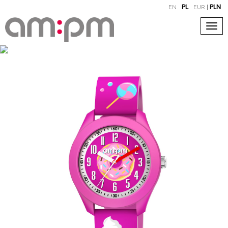
EN
PL
EUR
|
PLN