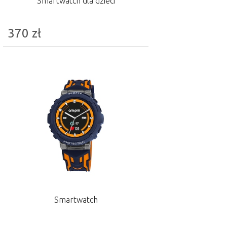
Smartwatch dla dzieci
370
zł
Smartwatch