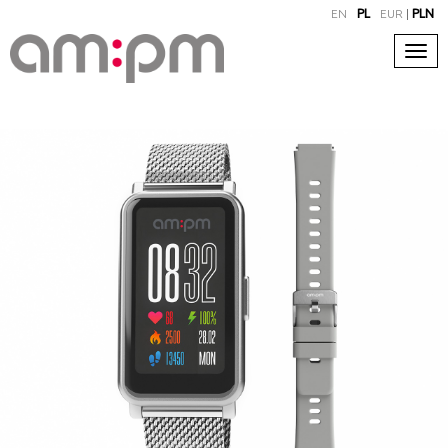
EN
PL
EUR
|
PLN