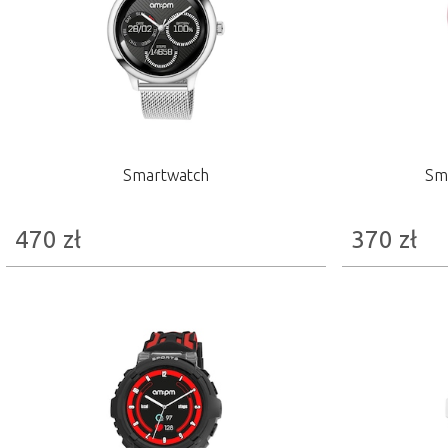
Smartwatch
Sma
470
zł
370
zł