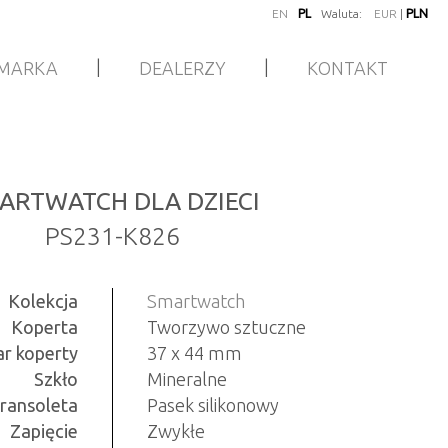
EN
PL
Waluta:
EUR
|
PLN
|
|
MARKA
DEALERZY
KONTAKT
ARTWATCH DLA DZIECI
PS231-K826
Kolekcja
Smartwatch
Koperta
Tworzywo sztuczne
r koperty
37 x 44 mm
Szkło
Mineralne
ransoleta
Pasek silikonowy
Zapięcie
Zwykłe