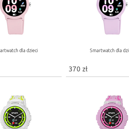
rtwatch dla dzieci
Smartwatch dla dzi
370
zł