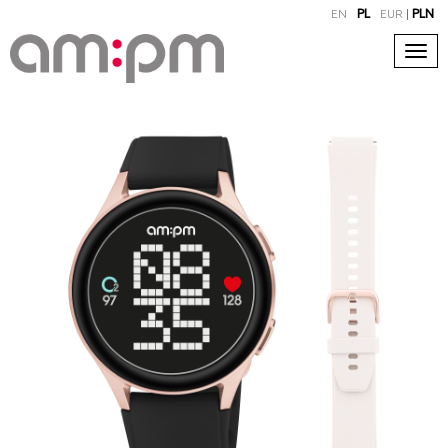
EN
PL
EUR
|
PLN