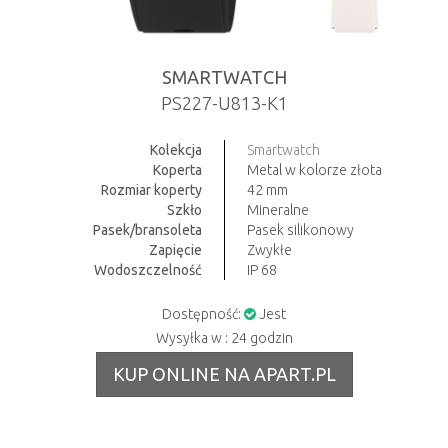
SMARTWATCH
PS227-U813-K1
Kolekcja
Smartwatch
Koperta
Metal w kolorze złota
Rozmiar koperty
42 mm
Szkło
Mineralne
Pasek/bransoleta
Pasek silikonowy
Zapięcie
Zwykłe
Wodoszczelność
IP 68
Dostępność:
Jest
Wysyłka w : 24 godzin
KUP ONLINE NA APART.PL