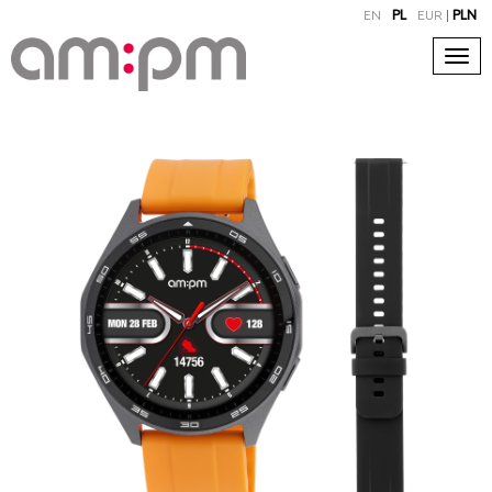
EN
PL
EUR
|
PLN