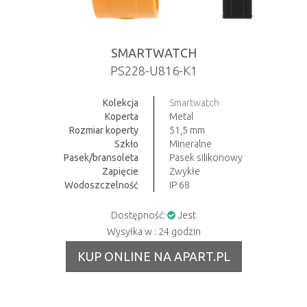
SMARTWATCH
PS228-U816-K1
Kolekcja
Smartwatch
Koperta
Metal
Rozmiar koperty
51,5 mm
Szkło
Mineralne
Pasek/bransoleta
Pasek silikonowy
Zapięcie
Zwykłe
Wodoszczelność
IP 68
Dostępność:
Jest
Wysyłka w : 24 godzin
KUP ONLINE NA APART.PL