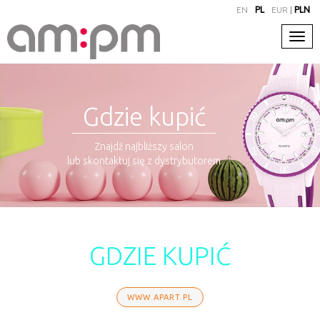
EN
PL
EUR
|
PLN
Gdzie kupić
Znajdź najbliższy salon
lub skontaktuj się z dystrybutorem
GDZIE KUPIĆ
WWW.APART.PL