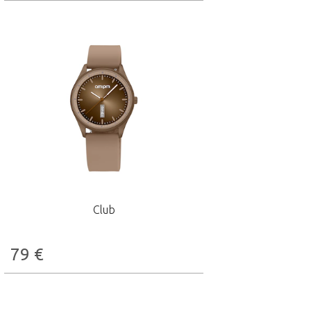
Club
79
€