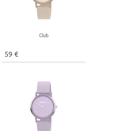
Club
59
€