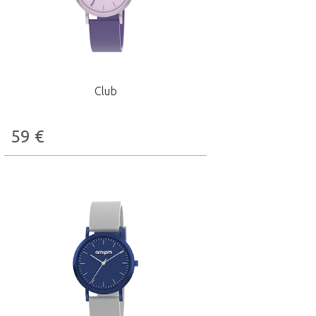
Club
59
€