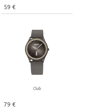
59
€
Club
79
€