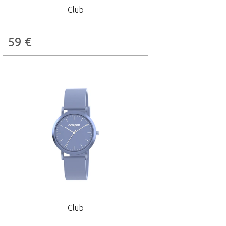
Club
59
€
Club