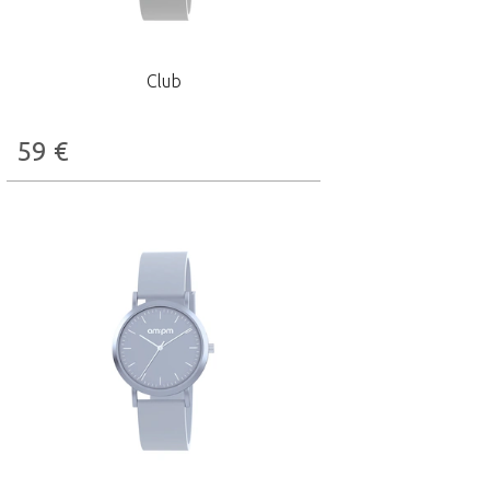
Club
59
€