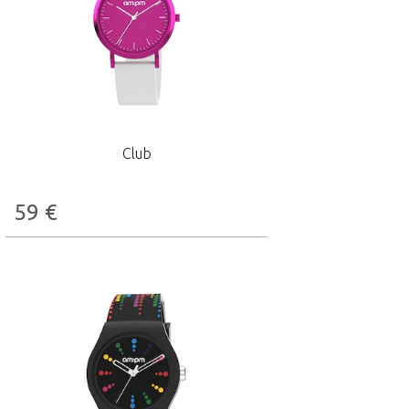
Club
59
€