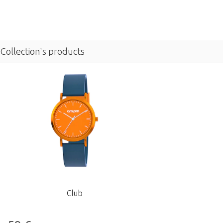
Collection's products
Club