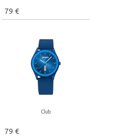
79
€
Club
79
€