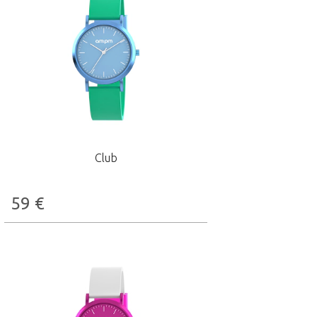
Club
59
€