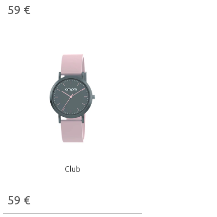
59
€
Club
59
€