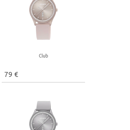
Club
79
€