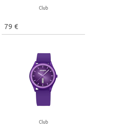
Club
79
€
Club