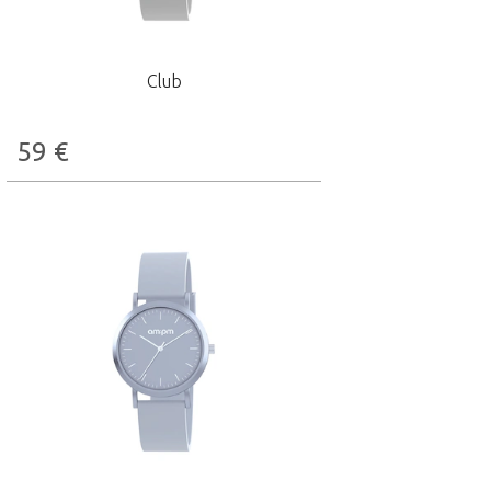
Club
59
€