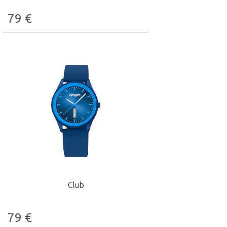
79
€
Club
79
€