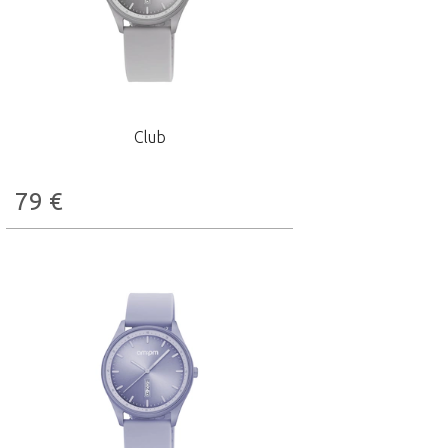
Club
79
€