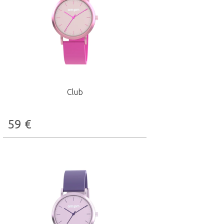
Club
59
€